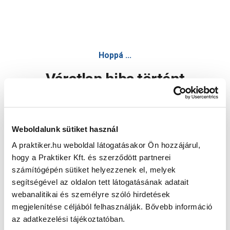
Hoppá ...
Váratlan hiba történt
Dolgozunk a hiba javításán. Egy kis türelmet kérünk.
Weboldalunk sütiket használ
A praktiker.hu weboldal látogatásakor Ön hozzájárul,
Oldal újratöltése
hogy a Praktiker Kft. és szerződött partnerei
számítógépén sütiket helyezzenek el, melyek
segítségével az oldalon tett látogatásának adatait
webanalitikai és személyre szóló hirdetések
megjelenítése céljából felhasználják. Bővebb információ
az adatkezelési tájékoztatóban.