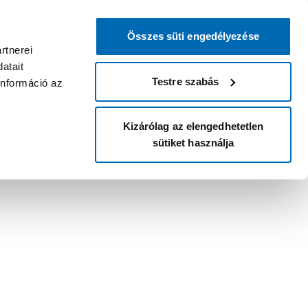
Összes süti engedélyezése
rtnerei
atait
Testre szabás
információ az
Kizárólag az elengedhetetlen
sütiket használja