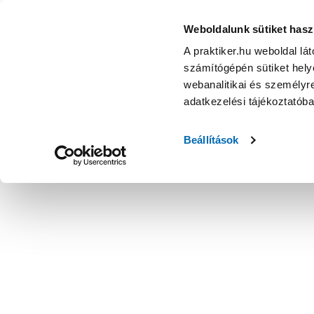
Weboldalunk sütiket hasz
A praktiker.hu weboldal lá
számítógépén sütiket helye
webanalitikai és személyre
adatkezelési tájékoztatób
Beállítások