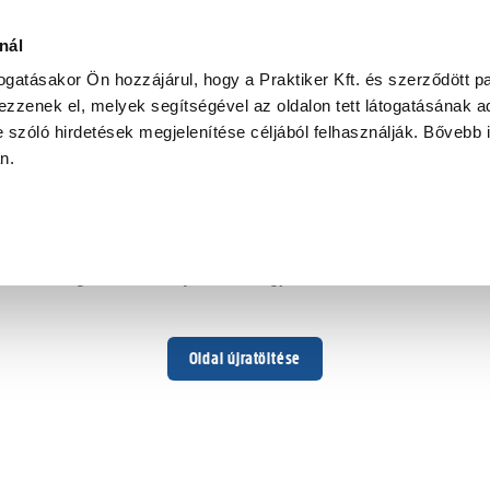
nál
togatásakor Ön hozzájárul, hogy a Praktiker Kft. és szerződött pa
zzenek el, melyek segítségével az oldalon tett látogatásának ad
 szóló hirdetések megjelenítése céljából felhasználják. Bővebb 
Hoppá ...
an.
Váratlan hiba történt
Dolgozunk a hiba javításán. Egy kis türelmet kérünk.
Oldal újratöltése