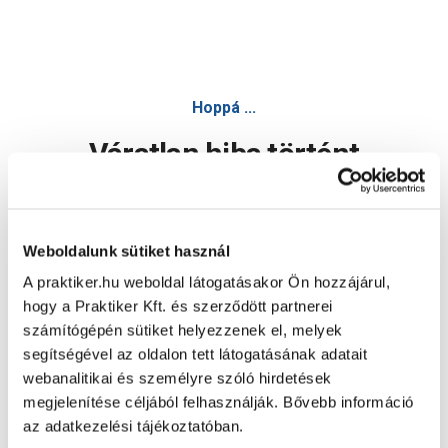
Hoppá ...
Váratlan hiba történt
Dolgozunk a hiba javításán. Egy kis türelmet kérünk.
Weboldalunk sütiket használ
A praktiker.hu weboldal látogatásakor Ön hozzájárul,
Oldal újratöltése
hogy a Praktiker Kft. és szerződött partnerei
számítógépén sütiket helyezzenek el, melyek
segítségével az oldalon tett látogatásának adatait
webanalitikai és személyre szóló hirdetések
megjelenítése céljából felhasználják. Bővebb információ
az adatkezelési tájékoztatóban.