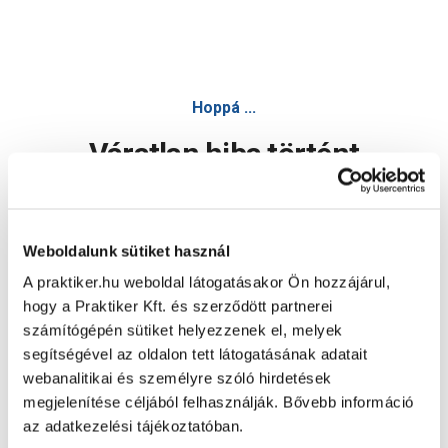
Hoppá ...
Váratlan hiba történt
Dolgozunk a hiba javításán. Egy kis türelmet kérünk.
Weboldalunk sütiket használ
A praktiker.hu weboldal látogatásakor Ön hozzájárul,
Oldal újratöltése
hogy a Praktiker Kft. és szerződött partnerei
számítógépén sütiket helyezzenek el, melyek
segítségével az oldalon tett látogatásának adatait
webanalitikai és személyre szóló hirdetések
megjelenítése céljából felhasználják. Bővebb információ
az adatkezelési tájékoztatóban.