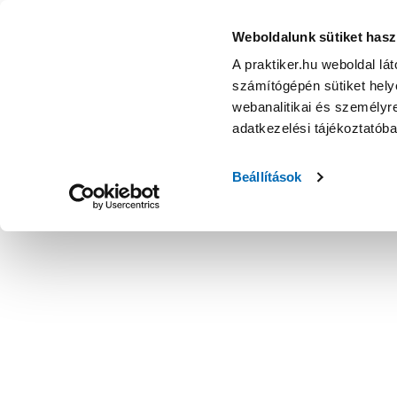
Weboldalunk sütiket hasz
A praktiker.hu weboldal lá
számítógépén sütiket helye
webanalitikai és személyre
adatkezelési tájékoztatób
Beállítások