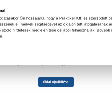
nál
togatásakor Ön hozzájárul, hogy a Praktiker Kft. és szerződött pa
zzenek el, melyek segítségével az oldalon tett látogatásának ad
 szóló hirdetések megjelenítése céljából felhasználják. Bővebb 
Hoppá ...
an.
Váratlan hiba történt
Dolgozunk a hiba javításán. Egy kis türelmet kérünk.
Oldal újratöltése