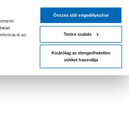
Összes süti engedélyezése
rtnerei
atait
Testre szabás
információ az
Kizárólag az elengedhetetlen
sütiket használja