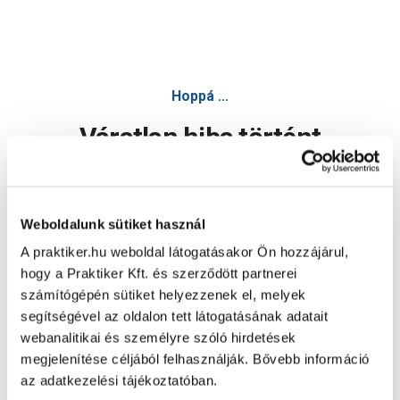
Hoppá ...
Váratlan hiba történt
Dolgozunk a hiba javításán. Egy kis türelmet kérünk.
Weboldalunk sütiket használ
A praktiker.hu weboldal látogatásakor Ön hozzájárul,
Oldal újratöltése
hogy a Praktiker Kft. és szerződött partnerei
számítógépén sütiket helyezzenek el, melyek
segítségével az oldalon tett látogatásának adatait
webanalitikai és személyre szóló hirdetések
megjelenítése céljából felhasználják. Bővebb információ
az adatkezelési tájékoztatóban.