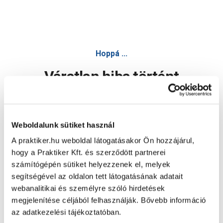
Hoppá ...
Váratlan hiba történt
Dolgozunk a hiba javításán. Egy kis türelmet kérünk.
Weboldalunk sütiket használ
A praktiker.hu weboldal látogatásakor Ön hozzájárul,
Oldal újratöltése
hogy a Praktiker Kft. és szerződött partnerei
számítógépén sütiket helyezzenek el, melyek
segítségével az oldalon tett látogatásának adatait
webanalitikai és személyre szóló hirdetések
megjelenítése céljából felhasználják. Bővebb információ
az adatkezelési tájékoztatóban.