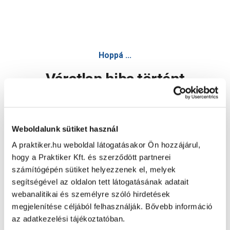
élzáró ravenna szürke 65x4,5 cm 2db/csomag - Falap, fale
Hoppá ...
Váratlan hiba történt
Dolgozunk a hiba javításán. Egy kis türelmet kérünk.
Weboldalunk sütiket használ
A praktiker.hu weboldal látogatásakor Ön hozzájárul,
Oldal újratöltése
hogy a Praktiker Kft. és szerződött partnerei
számítógépén sütiket helyezzenek el, melyek
segítségével az oldalon tett látogatásának adatait
webanalitikai és személyre szóló hirdetések
megjelenítése céljából felhasználják. Bővebb információ
az adatkezelési tájékoztatóban.