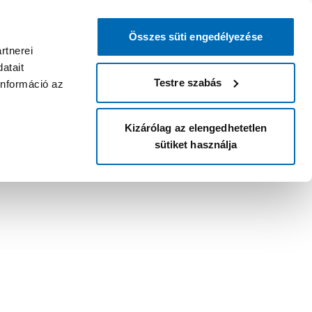
Összes süti engedélyezése
rtnerei
atait
Testre szabás
információ az
Kizárólag az elengedhetetlen
sütiket használja