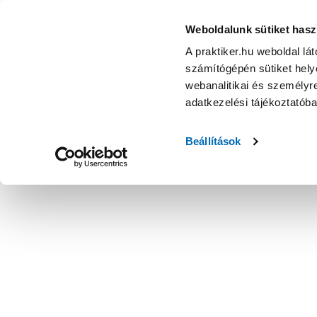
Pala 65x4,5cm élzáró, 2db - Falap, falemez - Építőanyag,
Weboldalunk sütiket hasz
A praktiker.hu weboldal lá
számítógépén sütiket helye
webanalitikai és személyre
adatkezelési tájékoztatób
Beállítások