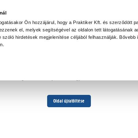
nál
togatásakor Ön hozzájárul, hogy a Praktiker Kft. és szerződött pa
zzenek el, melyek segítségével az oldalon tett látogatásának ad
 szóló hirdetések megjelenítése céljából felhasználják. Bővebb 
Hoppá ...
an.
Váratlan hiba történt
Dolgozunk a hiba javításán. Egy kis türelmet kérünk.
Oldal újratöltése