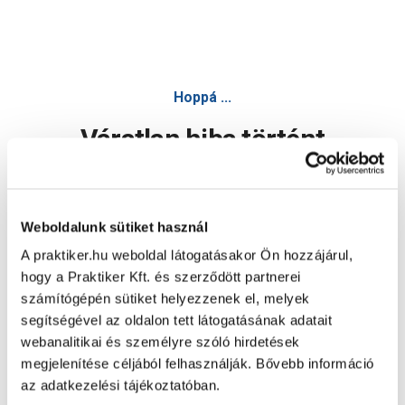
Bükk 65x4,5cm élzáró, 2db - Falap, falemez - Építőanyag,
Hoppá ...
Váratlan hiba történt
Dolgozunk a hiba javításán. Egy kis türelmet kérünk.
Weboldalunk sütiket használ
A praktiker.hu weboldal látogatásakor Ön hozzájárul,
Oldal újratöltése
hogy a Praktiker Kft. és szerződött partnerei
számítógépén sütiket helyezzenek el, melyek
segítségével az oldalon tett látogatásának adatait
webanalitikai és személyre szóló hirdetések
megjelenítése céljából felhasználják. Bővebb információ
az adatkezelési tájékoztatóban.