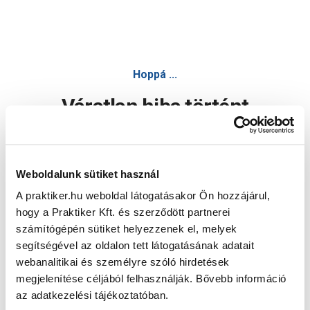
Hoppá ...
Váratlan hiba történt
Dolgozunk a hiba javításán. Egy kis türelmet kérünk.
Weboldalunk sütiket használ
A praktiker.hu weboldal látogatásakor Ön hozzájárul,
Oldal újratöltése
hogy a Praktiker Kft. és szerződött partnerei
számítógépén sütiket helyezzenek el, melyek
segítségével az oldalon tett látogatásának adatait
webanalitikai és személyre szóló hirdetések
megjelenítése céljából felhasználják. Bővebb információ
az adatkezelési tájékoztatóban.