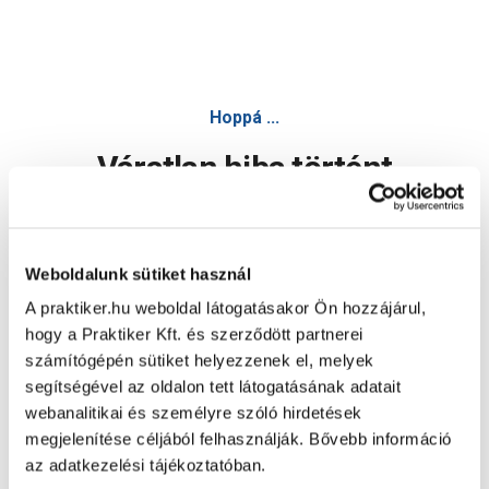
Hoppá ...
Váratlan hiba történt
Dolgozunk a hiba javításán. Egy kis türelmet kérünk.
Weboldalunk sütiket használ
A praktiker.hu weboldal látogatásakor Ön hozzájárul,
Oldal újratöltése
hogy a Praktiker Kft. és szerződött partnerei
számítógépén sütiket helyezzenek el, melyek
segítségével az oldalon tett látogatásának adatait
webanalitikai és személyre szóló hirdetések
megjelenítése céljából felhasználják. Bővebb információ
az adatkezelési tájékoztatóban.