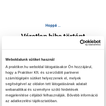
Hoppá ...
Váratlan hiba történt
Dolgozunk a hiba javításán. Egy kis türelmet kérünk.
Weboldalunk sütiket használ
A praktiker.hu weboldal látogatásakor Ön hozzájárul,
Oldal újratöltése
hogy a Praktiker Kft. és szerződött partnerei
számítógépén sütiket helyezzenek el, melyek
segítségével az oldalon tett látogatásának adatait
webanalitikai és személyre szóló hirdetések
megjelenítése céljából felhasználják. Bővebb információ
az adatkezelési tájékoztatóban.