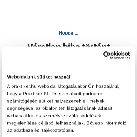
Hoppá ...
Váratlan hiba történt
Dolgozunk a hiba javításán. Egy kis türelmet kérünk.
Weboldalunk sütiket használ
A praktiker.hu weboldal látogatásakor Ön hozzájárul,
Oldal újratöltése
hogy a Praktiker Kft. és szerződött partnerei
számítógépén sütiket helyezzenek el, melyek
segítségével az oldalon tett látogatásának adatait
webanalitikai és személyre szóló hirdetések
megjelenítése céljából felhasználják. Bővebb információ
az adatkezelési tájékoztatóban.