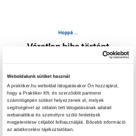
Hoppá ...
Váratlan hiba történt
Dolgozunk a hiba javításán. Egy kis türelmet kérünk.
Weboldalunk sütiket használ
A praktiker.hu weboldal látogatásakor Ön hozzájárul,
Oldal újratöltése
hogy a Praktiker Kft. és szerződött partnerei
számítógépén sütiket helyezzenek el, melyek
segítségével az oldalon tett látogatásának adatait
webanalitikai és személyre szóló hirdetések
megjelenítése céljából felhasználják. Bővebb információ
az adatkezelési tájékoztatóban.