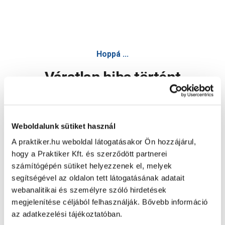
Hoppá ...
Váratlan hiba történt
Dolgozunk a hiba javításán. Egy kis türelmet kérünk.
Weboldalunk sütiket használ
A praktiker.hu weboldal látogatásakor Ön hozzájárul,
Oldal újratöltése
hogy a Praktiker Kft. és szerződött partnerei
számítógépén sütiket helyezzenek el, melyek
segítségével az oldalon tett látogatásának adatait
webanalitikai és személyre szóló hirdetések
megjelenítése céljából felhasználják. Bővebb információ
az adatkezelési tájékoztatóban.