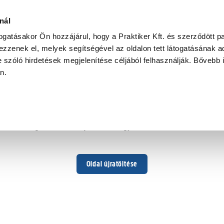
nál
togatásakor Ön hozzájárul, hogy a Praktiker Kft. és szerződött pa
zzenek el, melyek segítségével az oldalon tett látogatásának ad
 szóló hirdetések megjelenítése céljából felhasználják. Bővebb 
Hoppá ...
an.
Váratlan hiba történt
Dolgozunk a hiba javításán. Egy kis türelmet kérünk.
Oldal újratöltése