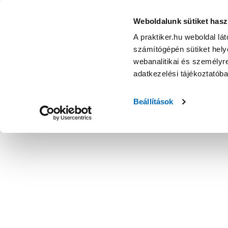
Weboldalunk sütiket hasz
A praktiker.hu weboldal lá
számítógépén sütiket helye
webanalitikai és személyre
adatkezelési tájékoztatób
Beállítások