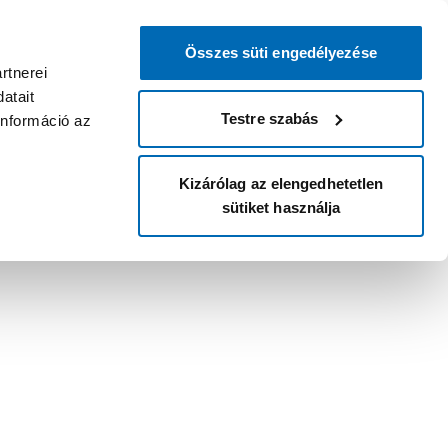
Összes süti engedélyezése
rtnerei
atait
Testre szabás
információ az
Kizárólag az elengedhetetlen
sütiket használja