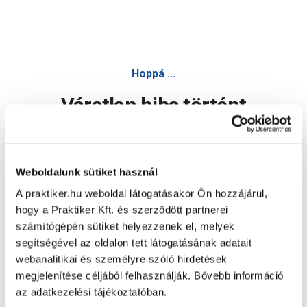
Hoppá ...
Váratlan hiba történt
Dolgozunk a hiba javításán. Egy kis türelmet kérünk.
Weboldalunk sütiket használ
A praktiker.hu weboldal látogatásakor Ön hozzájárul,
Oldal újratöltése
hogy a Praktiker Kft. és szerződött partnerei
számítógépén sütiket helyezzenek el, melyek
segítségével az oldalon tett látogatásának adatait
webanalitikai és személyre szóló hirdetések
megjelenítése céljából felhasználják. Bővebb információ
az adatkezelési tájékoztatóban.