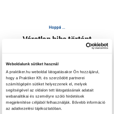
Hoppá ...
Váratlan hiba történt
Dolgozunk a hiba javításán. Egy kis türelmet kérünk.
Weboldalunk sütiket használ
A praktiker.hu weboldal látogatásakor Ön hozzájárul,
Oldal újratöltése
hogy a Praktiker Kft. és szerződött partnerei
számítógépén sütiket helyezzenek el, melyek
segítségével az oldalon tett látogatásának adatait
webanalitikai és személyre szóló hirdetések
megjelenítése céljából felhasználják. Bővebb információ
az adatkezelési tájékoztatóban.