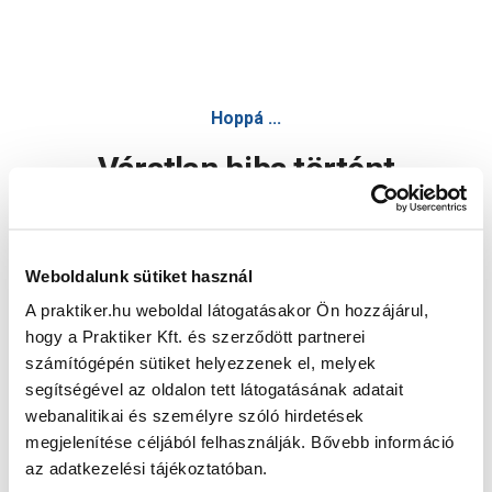
Hoppá ...
Váratlan hiba történt
Dolgozunk a hiba javításán. Egy kis türelmet kérünk.
Weboldalunk sütiket használ
A praktiker.hu weboldal látogatásakor Ön hozzájárul,
Oldal újratöltése
hogy a Praktiker Kft. és szerződött partnerei
számítógépén sütiket helyezzenek el, melyek
segítségével az oldalon tett látogatásának adatait
webanalitikai és személyre szóló hirdetések
megjelenítése céljából felhasználják. Bővebb információ
az adatkezelési tájékoztatóban.