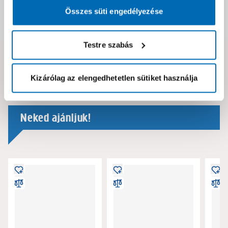
Összes süti engedélyezése
Dokumentumok, felelős személy
Testre szabás
Hibát találtál az oldalon vagy a termék leírásában?
Kérjük jelezd nekünk!
Kizárólag az elengedhetetlen sütiket használja
Neked ajánljuk!