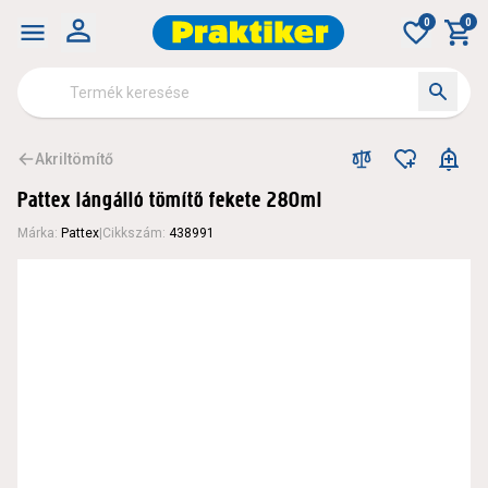
0
0
Akriltömítő
Pattex lángálló tömítő fekete 280ml
Márka
:
Pattex
|
Cikkszám
:
438991