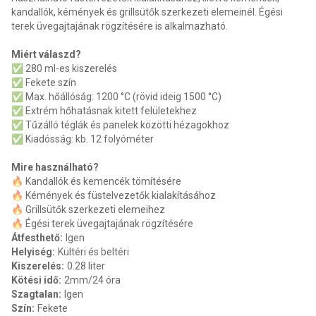
kandallók, kémények és grillsütők szerkezeti elemeinél. Égési
terek üvegajtajának rögzítésére is alkalmazható.
Miért válaszd?
✅ 280 ml-es kiszerelés
✅ Fekete szín
✅ Max. hőállóság: 1200 °C (rövid ideig 1500 °C)
✅ Extrém hőhatásnak kitett felületekhez
✅ Tűzálló téglák és panelek közötti hézagokhoz
✅ Kiadósság: kb. 12 folyóméter
Mire használható?
🔥 Kandallók és kemencék tömítésére
🔥 Kémények és füstelvezetők kialakításához
🔥 Grillsütők szerkezeti elemeihez
🔥 Égési terek üvegajtajának rögzítésére
Átfesthető
:
Igen
Helyiség
:
Kültéri és beltéri
Kiszerelés
:
0.28 liter
Kötési idő
:
2mm/24 óra
Szagtalan
:
Igen
Szín
:
Fekete