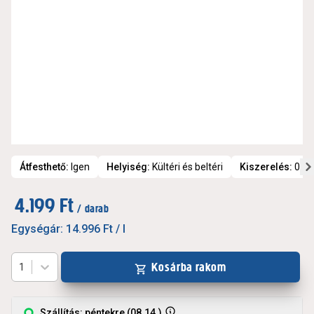
Átfesthető
:
Igen
Helyiség
:
Kültéri és beltéri
Kiszerelés
:
0.28 
4.199 Ft
/ darab
Egységár:
14.996 Ft
/ l
Kosárba rakom
1
Szállítás: péntekre (08.14.)