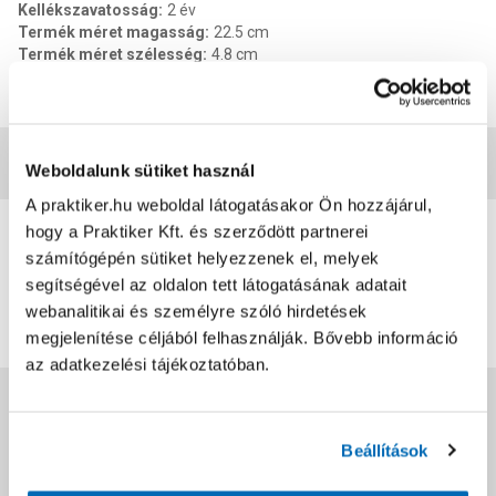
Kellékszavatosság
:
2 év
Termék méret magasság
:
22.5 cm
Termék méret szélesség
:
4.8 cm
Termék méret mélysége
:
4.8 cm
EAN
:
9000101150933
Vásárlói vélemények
Weboldalunk sütiket használ
A praktiker.hu weboldal látogatásakor Ön hozzájárul,
0
hogy a Praktiker Kft. és szerződött partnerei
0
értékelés
számítógépén sütiket helyezzenek el, melyek
segítségével az oldalon tett látogatásának adatait
Értékelés írása
webanalitikai és személyre szóló hirdetések
megjelenítése céljából felhasználják. Bővebb információ
az adatkezelési tájékoztatóban.
Jótállás, szavatosság
Beállítások
Csomagolási és súly információk