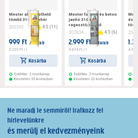
Mester akril festhető
Mester falazat és beton
Mest
tömítő 310 ml fehér
javító 310ml,
és f
ragasztó/tömítő
tört
4.5
(
11
)
200392
4.3
(
6
)
307634
253
999 Ft
2.999 Ft
1.3
/ darab
/ darab
3.223 Ft
/ l
9.674 Ft
/ l
4.513
Kosárba
Kosárba
Szállítás:
2 munkanap
Szállítás:
2 munkanap
Szá
Készleten 23 áruházban
Készleten 22 áruházban
Ké
Ne maradj le semmiről! Iratkozz fel
hírlevelünkre
és merülj el kedvezményeink