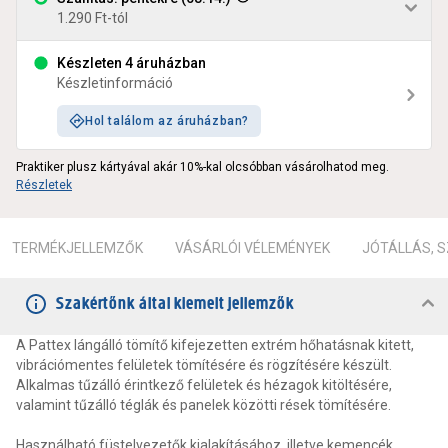
1.290 Ft-tól
Készleten 4 áruházban
Készletinformáció
Hol találom az áruházban?
Praktiker plusz kártyával akár 10%-kal olcsóbban vásárolhatod meg.
Részletek
TERMÉKJELLEMZŐK
VÁSÁRLÓI VÉLEMÉNYEK
JÓTÁLLÁS, 
Szakértőnk által kiemelt jellemzők
A Pattex lángálló tömítő kifejezetten extrém hőhatásnak kitett,
vibrációmentes felületek tömítésére és rögzítésére készült.
Alkalmas tűzálló érintkező felületek és hézagok kitöltésére,
valamint tűzálló téglák és panelek közötti rések tömítésére.
Használható füstelvezetők kialakításához, illetve kemencék,