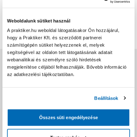
Bővebben
1
0
Weboldalunk sütiket használ
A praktiker.hu weboldal látogatásakor Ön hozzájárul,
További értékelések
hogy a Praktiker Kft. és szerződött partnerei
számítógépén sütiket helyezzenek el, melyek
segítségével az oldalon tett látogatásának adatait
Jótállás, szavatosság
webanalitikai és személyre szóló hirdetések
megjelenítése céljából felhasználják. Bővebb információ
az adatkezelési tájékoztatóban.
Csomagolási és súly információk
Dokumentumok, felelős személy
Beállítások
Összes süti engedélyezése
Hibát találtál az oldalon vagy a termék leírásában?
Kérjük jelezd nekünk!