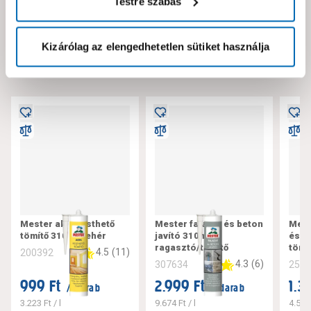
Testre szabás
Neked ajánljuk!
Kizárólag az elengedhetetlen sütiket használja
Mester akril festhető
Mester falazat és beton
Mest
tömítő 310 ml fehér
javító 310ml,
és f
ragasztó/tömítő
tört
4.5
(
11
)
200392
4.3
(
6
)
307634
253
999 Ft
2.999 Ft
1.3
/ darab
/ darab
3.223 Ft
/ l
9.674 Ft
/ l
4.513