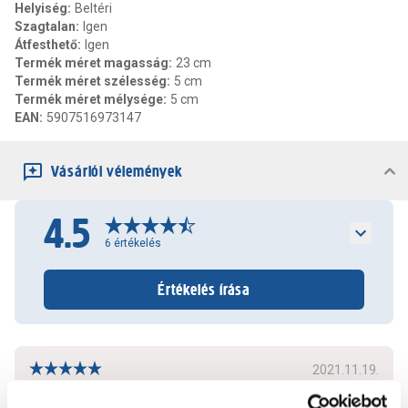
Helyiség
:
Beltéri
Szagtalan
:
Igen
Átfesthető
:
Igen
Termék méret magasság
:
23 cm
Termék méret szélesség
:
5 cm
Termék méret mélysége
:
5 cm
EAN
:
5907516973147
Vásárlói vélemények
4.5
6
értékelés
Értékelés írása
2021.11.19.
Olcsó. Akciós volt, így még olcsóbb lett.