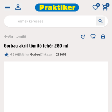
0
0
Akriltömítő
Gorbau akril tömítő fehér 280 ml
|
4.5
(6)
Márka
:
Gorbau
|
Cikkszám
:
293609