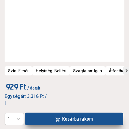
Szín
:
Fehér
Helyiség
:
Beltéri
Szagtalan
:
Igen
Átfesthető
:
929 Ft
/ darab
Egységár:
3.318 Ft
/
l
Kosárba rakom
1