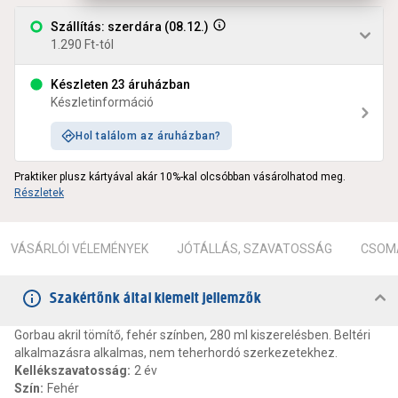
Szállítás: szerdára (08.12.)
1.290 Ft-tól
Készleten 23 áruházban
Készletinformáció
Hol találom az áruházban?
Praktiker plusz kártyával akár 10%-kal olcsóbban vásárolhatod meg.
Részletek
VÁSÁRLÓI VÉLEMÉNYEK
JÓTÁLLÁS, SZAVATOSSÁG
CSOMA
Szakértőnk által kiemelt jellemzők
Gorbau akril tömítő, fehér színben, 280 ml kiszerelésben. Beltéri
alkalmazásra alkalmas, nem teherhordó szerkezetekhez.
Kellékszavatosság
:
2 év
Szín
:
Fehér