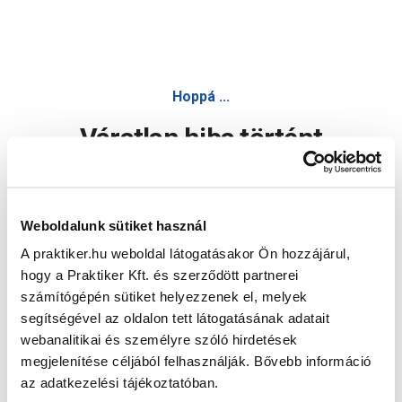
Hoppá ...
Váratlan hiba történt
Dolgozunk a hiba javításán. Egy kis türelmet kérünk.
Weboldalunk sütiket használ
A praktiker.hu weboldal látogatásakor Ön hozzájárul,
Oldal újratöltése
hogy a Praktiker Kft. és szerződött partnerei
számítógépén sütiket helyezzenek el, melyek
segítségével az oldalon tett látogatásának adatait
webanalitikai és személyre szóló hirdetések
megjelenítése céljából felhasználják. Bővebb információ
az adatkezelési tájékoztatóban.