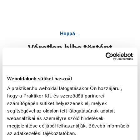
Hoppá ...
Váratlan hiba történt
Dolgozunk a hiba javításán. Egy kis türelmet kérünk.
Weboldalunk sütiket használ
A praktiker.hu weboldal látogatásakor Ön hozzájárul,
Oldal újratöltése
hogy a Praktiker Kft. és szerződött partnerei
számítógépén sütiket helyezzenek el, melyek
segítségével az oldalon tett látogatásának adatait
webanalitikai és személyre szóló hirdetések
megjelenítése céljából felhasználják. Bővebb információ
az adatkezelési tájékoztatóban.