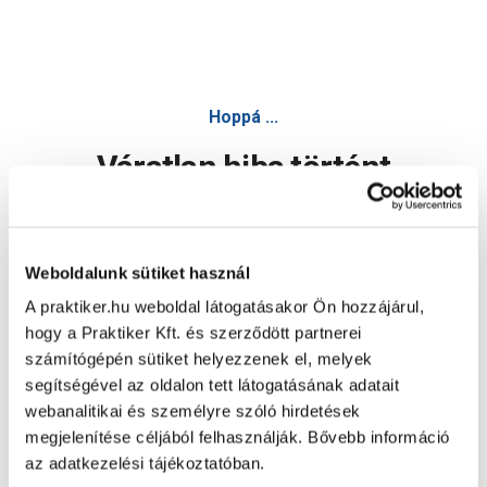
Hoppá ...
Váratlan hiba történt
Dolgozunk a hiba javításán. Egy kis türelmet kérünk.
Weboldalunk sütiket használ
A praktiker.hu weboldal látogatásakor Ön hozzájárul,
Oldal újratöltése
hogy a Praktiker Kft. és szerződött partnerei
számítógépén sütiket helyezzenek el, melyek
segítségével az oldalon tett látogatásának adatait
webanalitikai és személyre szóló hirdetések
megjelenítése céljából felhasználják. Bővebb információ
az adatkezelési tájékoztatóban.