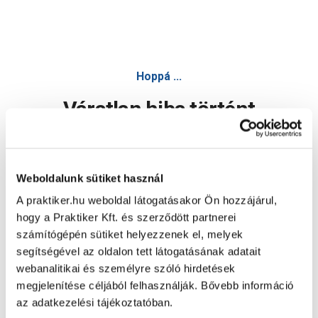
Hoppá ...
Váratlan hiba történt
Dolgozunk a hiba javításán. Egy kis türelmet kérünk.
Weboldalunk sütiket használ
A praktiker.hu weboldal látogatásakor Ön hozzájárul,
Oldal újratöltése
hogy a Praktiker Kft. és szerződött partnerei
számítógépén sütiket helyezzenek el, melyek
segítségével az oldalon tett látogatásának adatait
webanalitikai és személyre szóló hirdetések
megjelenítése céljából felhasználják. Bővebb információ
az adatkezelési tájékoztatóban.