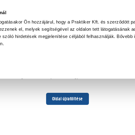
nál
togatásakor Ön hozzájárul, hogy a Praktiker Kft. és szerződött pa
zzenek el, melyek segítségével az oldalon tett látogatásának ad
 szóló hirdetések megjelenítése céljából felhasználják. Bővebb 
Hoppá ...
an.
Váratlan hiba történt
Dolgozunk a hiba javításán. Egy kis türelmet kérünk.
Oldal újratöltése