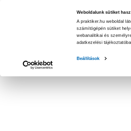
Weboldalunk sütiket hasz
A praktiker.hu weboldal lá
számítógépén sütiket helye
webanalitikai és személyre
adatkezelési tájékoztatób
Beállítások