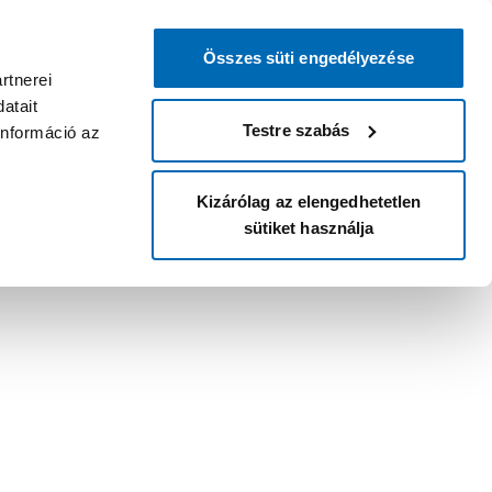
Összes süti engedélyezése
rtnerei
atait
Testre szabás
információ az
Kizárólag az elengedhetetlen
sütiket használja