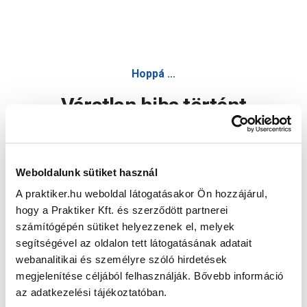
Hoppá ...
Váratlan hiba történt
Dolgozunk a hiba javításán. Egy kis türelmet kérünk.
Weboldalunk sütiket használ
A praktiker.hu weboldal látogatásakor Ön hozzájárul,
Oldal újratöltése
hogy a Praktiker Kft. és szerződött partnerei
számítógépén sütiket helyezzenek el, melyek
segítségével az oldalon tett látogatásának adatait
webanalitikai és személyre szóló hirdetések
megjelenítése céljából felhasználják. Bővebb információ
az adatkezelési tájékoztatóban.