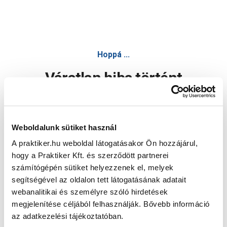
Hoppá ...
Váratlan hiba történt
Dolgozunk a hiba javításán. Egy kis türelmet kérünk.
Weboldalunk sütiket használ
A praktiker.hu weboldal látogatásakor Ön hozzájárul,
Oldal újratöltése
hogy a Praktiker Kft. és szerződött partnerei
számítógépén sütiket helyezzenek el, melyek
segítségével az oldalon tett látogatásának adatait
webanalitikai és személyre szóló hirdetések
megjelenítése céljából felhasználják. Bővebb információ
az adatkezelési tájékoztatóban.