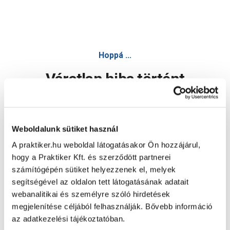
Hoppá ...
Váratlan hiba történt
Dolgozunk a hiba javításán. Egy kis türelmet kérünk.
Weboldalunk sütiket használ
A praktiker.hu weboldal látogatásakor Ön hozzájárul,
Oldal újratöltése
hogy a Praktiker Kft. és szerződött partnerei
számítógépén sütiket helyezzenek el, melyek
segítségével az oldalon tett látogatásának adatait
webanalitikai és személyre szóló hirdetések
megjelenítése céljából felhasználják. Bővebb információ
az adatkezelési tájékoztatóban.