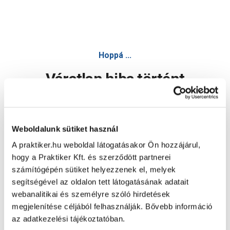
Hoppá ...
Váratlan hiba történt
Dolgozunk a hiba javításán. Egy kis türelmet kérünk.
Weboldalunk sütiket használ
A praktiker.hu weboldal látogatásakor Ön hozzájárul,
Oldal újratöltése
hogy a Praktiker Kft. és szerződött partnerei
számítógépén sütiket helyezzenek el, melyek
segítségével az oldalon tett látogatásának adatait
webanalitikai és személyre szóló hirdetések
megjelenítése céljából felhasználják. Bővebb információ
az adatkezelési tájékoztatóban.