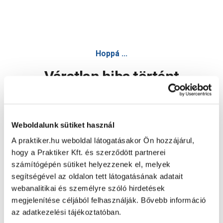
Hoppá ...
Váratlan hiba történt
Dolgozunk a hiba javításán. Egy kis türelmet kérünk.
Weboldalunk sütiket használ
A praktiker.hu weboldal látogatásakor Ön hozzájárul,
Oldal újratöltése
hogy a Praktiker Kft. és szerződött partnerei
számítógépén sütiket helyezzenek el, melyek
segítségével az oldalon tett látogatásának adatait
webanalitikai és személyre szóló hirdetések
megjelenítése céljából felhasználják. Bővebb információ
az adatkezelési tájékoztatóban.