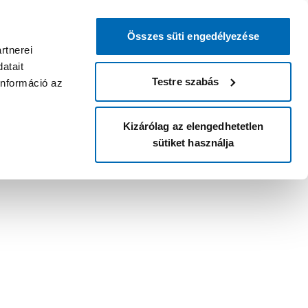
Összes süti engedélyezése
rtnerei
atait
Testre szabás
információ az
Kizárólag az elengedhetetlen
sütiket használja