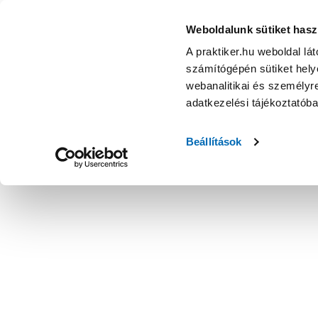
Weboldalunk sütiket hasz
A praktiker.hu weboldal lá
számítógépén sütiket helye
webanalitikai és személyre
adatkezelési tájékoztatób
Beállítások