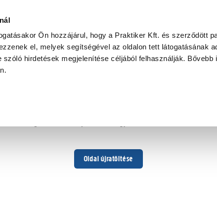
nál
togatásakor Ön hozzájárul, hogy a Praktiker Kft. és szerződött pa
zzenek el, melyek segítségével az oldalon tett látogatásának ad
 szóló hirdetések megjelenítése céljából felhasználják. Bővebb 
Hoppá ...
an.
Váratlan hiba történt
Dolgozunk a hiba javításán. Egy kis türelmet kérünk.
Oldal újratöltése