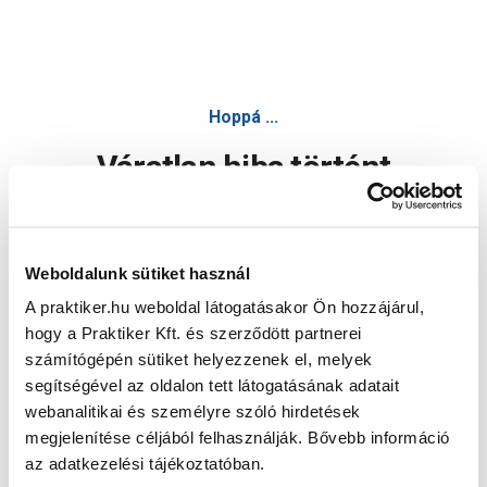
Hoppá ...
Váratlan hiba történt
Dolgozunk a hiba javításán. Egy kis türelmet kérünk.
Weboldalunk sütiket használ
A praktiker.hu weboldal látogatásakor Ön hozzájárul,
Oldal újratöltése
hogy a Praktiker Kft. és szerződött partnerei
számítógépén sütiket helyezzenek el, melyek
segítségével az oldalon tett látogatásának adatait
webanalitikai és személyre szóló hirdetések
megjelenítése céljából felhasználják. Bővebb információ
az adatkezelési tájékoztatóban.