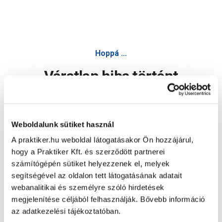
Hoppá ...
Váratlan hiba történt
Dolgozunk a hiba javításán. Egy kis türelmet kérünk.
Weboldalunk sütiket használ
A praktiker.hu weboldal látogatásakor Ön hozzájárul,
Oldal újratöltése
hogy a Praktiker Kft. és szerződött partnerei
számítógépén sütiket helyezzenek el, melyek
segítségével az oldalon tett látogatásának adatait
webanalitikai és személyre szóló hirdetések
megjelenítése céljából felhasználják. Bővebb információ
az adatkezelési tájékoztatóban.