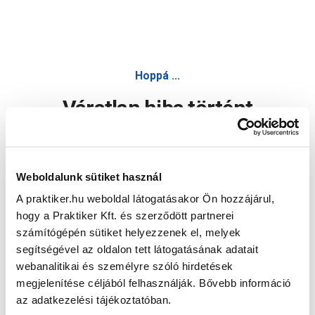
Hoppá ...
Váratlan hiba történt
Dolgozunk a hiba javításán. Egy kis türelmet kérünk.
Weboldalunk sütiket használ
A praktiker.hu weboldal látogatásakor Ön hozzájárul,
Oldal újratöltése
hogy a Praktiker Kft. és szerződött partnerei
számítógépén sütiket helyezzenek el, melyek
segítségével az oldalon tett látogatásának adatait
webanalitikai és személyre szóló hirdetések
megjelenítése céljából felhasználják. Bővebb információ
az adatkezelési tájékoztatóban.