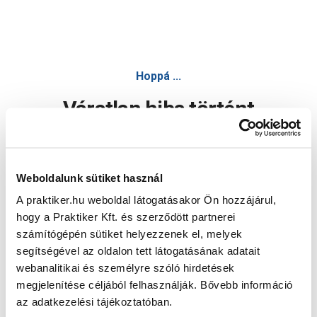
Hoppá ...
Váratlan hiba történt
Dolgozunk a hiba javításán. Egy kis türelmet kérünk.
Weboldalunk sütiket használ
A praktiker.hu weboldal látogatásakor Ön hozzájárul,
Oldal újratöltése
hogy a Praktiker Kft. és szerződött partnerei
számítógépén sütiket helyezzenek el, melyek
segítségével az oldalon tett látogatásának adatait
webanalitikai és személyre szóló hirdetések
megjelenítése céljából felhasználják. Bővebb információ
az adatkezelési tájékoztatóban.