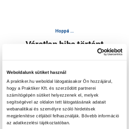
Hoppá ...
Váratlan hiba történt
Dolgozunk a hiba javításán. Egy kis türelmet kérünk.
Weboldalunk sütiket használ
A praktiker.hu weboldal látogatásakor Ön hozzájárul,
Oldal újratöltése
hogy a Praktiker Kft. és szerződött partnerei
számítógépén sütiket helyezzenek el, melyek
segítségével az oldalon tett látogatásának adatait
webanalitikai és személyre szóló hirdetések
megjelenítése céljából felhasználják. Bővebb információ
az adatkezelési tájékoztatóban.