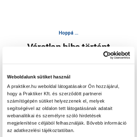
Hoppá ...
Váratlan hiba történt
Dolgozunk a hiba javításán. Egy kis türelmet kérünk.
Weboldalunk sütiket használ
A praktiker.hu weboldal látogatásakor Ön hozzájárul,
Oldal újratöltése
hogy a Praktiker Kft. és szerződött partnerei
számítógépén sütiket helyezzenek el, melyek
segítségével az oldalon tett látogatásának adatait
webanalitikai és személyre szóló hirdetések
megjelenítése céljából felhasználják. Bővebb információ
az adatkezelési tájékoztatóban.