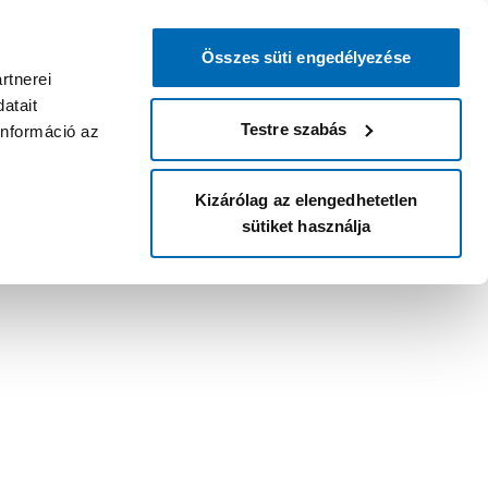
Összes süti engedélyezése
rtnerei
atait
Testre szabás
információ az
Kizárólag az elengedhetetlen
sütiket használja