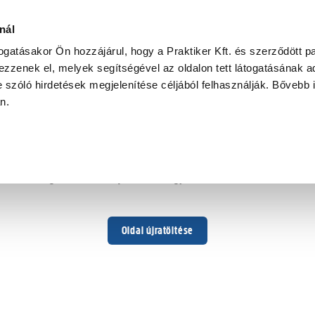
nál
togatásakor Ön hozzájárul, hogy a Praktiker Kft. és szerződött pa
zzenek el, melyek segítségével az oldalon tett látogatásának ad
 szóló hirdetések megjelenítése céljából felhasználják. Bővebb 
Hoppá ...
an.
Váratlan hiba történt
Dolgozunk a hiba javításán. Egy kis türelmet kérünk.
Oldal újratöltése