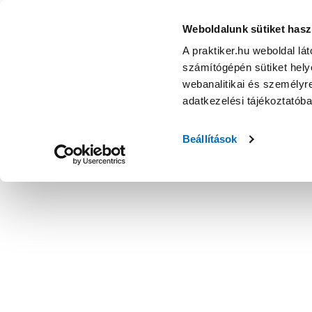
Weboldalunk sütiket hasz
A praktiker.hu weboldal lá
számítógépén sütiket helye
webanalitikai és személyre
adatkezelési tájékoztatób
Beállítások