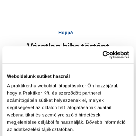
Hoppá ...
Váratlan hiba történt
Dolgozunk a hiba javításán. Egy kis türelmet kérünk.
Weboldalunk sütiket használ
A praktiker.hu weboldal látogatásakor Ön hozzájárul,
Oldal újratöltése
hogy a Praktiker Kft. és szerződött partnerei
számítógépén sütiket helyezzenek el, melyek
segítségével az oldalon tett látogatásának adatait
webanalitikai és személyre szóló hirdetések
megjelenítése céljából felhasználják. Bővebb információ
az adatkezelési tájékoztatóban.