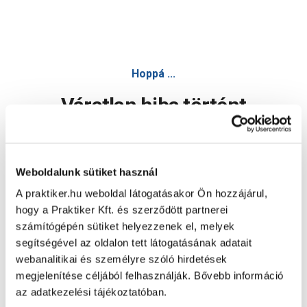
Hoppá ...
Váratlan hiba történt
Dolgozunk a hiba javításán. Egy kis türelmet kérünk.
Weboldalunk sütiket használ
A praktiker.hu weboldal látogatásakor Ön hozzájárul,
Oldal újratöltése
hogy a Praktiker Kft. és szerződött partnerei
számítógépén sütiket helyezzenek el, melyek
segítségével az oldalon tett látogatásának adatait
webanalitikai és személyre szóló hirdetések
megjelenítése céljából felhasználják. Bővebb információ
az adatkezelési tájékoztatóban.