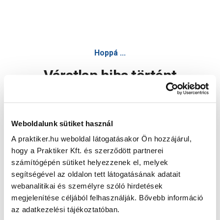
Hoppá ...
Váratlan hiba történt
Dolgozunk a hiba javításán. Egy kis türelmet kérünk.
Weboldalunk sütiket használ
A praktiker.hu weboldal látogatásakor Ön hozzájárul,
Oldal újratöltése
hogy a Praktiker Kft. és szerződött partnerei
számítógépén sütiket helyezzenek el, melyek
segítségével az oldalon tett látogatásának adatait
webanalitikai és személyre szóló hirdetések
megjelenítése céljából felhasználják. Bővebb információ
az adatkezelési tájékoztatóban.