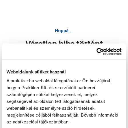
Hoppá ...
Váratlan hiba történt
Dolgozunk a hiba javításán. Egy kis türelmet kérünk.
Weboldalunk sütiket használ
A praktiker.hu weboldal látogatásakor Ön hozzájárul,
Oldal újratöltése
hogy a Praktiker Kft. és szerződött partnerei
számítógépén sütiket helyezzenek el, melyek
segítségével az oldalon tett látogatásának adatait
webanalitikai és személyre szóló hirdetések
megjelenítése céljából felhasználják. Bővebb információ
az adatkezelési tájékoztatóban.