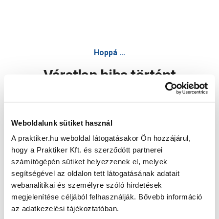
Hoppá ...
Váratlan hiba történt
Dolgozunk a hiba javításán. Egy kis türelmet kérünk.
Weboldalunk sütiket használ
A praktiker.hu weboldal látogatásakor Ön hozzájárul,
Oldal újratöltése
hogy a Praktiker Kft. és szerződött partnerei
számítógépén sütiket helyezzenek el, melyek
segítségével az oldalon tett látogatásának adatait
webanalitikai és személyre szóló hirdetések
megjelenítése céljából felhasználják. Bővebb információ
az adatkezelési tájékoztatóban.