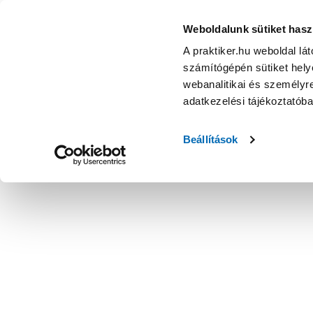
Weboldalunk sütiket hasz
A praktiker.hu weboldal lá
számítógépén sütiket helye
webanalitikai és személyre
adatkezelési tájékoztatób
Beállítások