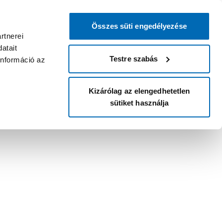
Összes süti engedélyezése
rtnerei
atait
Testre szabás
információ az
Kizárólag az elengedhetetlen
sütiket használja