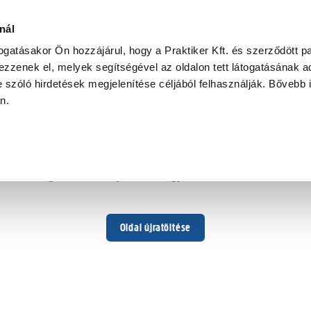
nál
togatásakor Ön hozzájárul, hogy a Praktiker Kft. és szerződött pa
zzenek el, melyek segítségével az oldalon tett látogatásának ad
 szóló hirdetések megjelenítése céljából felhasználják. Bővebb 
Hoppá ...
an.
Váratlan hiba történt
Dolgozunk a hiba javításán. Egy kis türelmet kérünk.
Oldal újratöltése