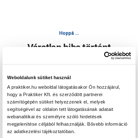
Hoppá ...
Váratlan hiba történt
Dolgozunk a hiba javításán. Egy kis türelmet kérünk.
Weboldalunk sütiket használ
A praktiker.hu weboldal látogatásakor Ön hozzájárul,
Oldal újratöltése
hogy a Praktiker Kft. és szerződött partnerei
számítógépén sütiket helyezzenek el, melyek
segítségével az oldalon tett látogatásának adatait
webanalitikai és személyre szóló hirdetések
megjelenítése céljából felhasználják. Bővebb információ
az adatkezelési tájékoztatóban.