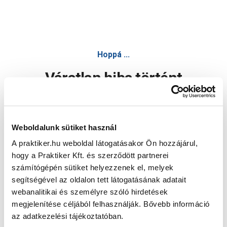
Hoppá ...
Váratlan hiba történt
Dolgozunk a hiba javításán. Egy kis türelmet kérünk.
Weboldalunk sütiket használ
A praktiker.hu weboldal látogatásakor Ön hozzájárul,
Oldal újratöltése
hogy a Praktiker Kft. és szerződött partnerei
számítógépén sütiket helyezzenek el, melyek
segítségével az oldalon tett látogatásának adatait
webanalitikai és személyre szóló hirdetések
megjelenítése céljából felhasználják. Bővebb információ
az adatkezelési tájékoztatóban.