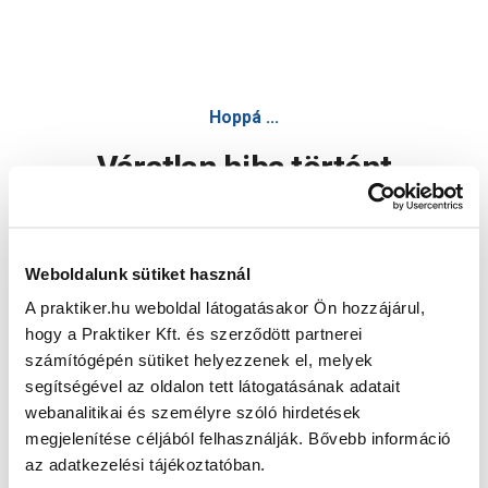
Hoppá ...
Váratlan hiba történt
Dolgozunk a hiba javításán. Egy kis türelmet kérünk.
Weboldalunk sütiket használ
A praktiker.hu weboldal látogatásakor Ön hozzájárul,
Oldal újratöltése
hogy a Praktiker Kft. és szerződött partnerei
számítógépén sütiket helyezzenek el, melyek
segítségével az oldalon tett látogatásának adatait
webanalitikai és személyre szóló hirdetések
megjelenítése céljából felhasználják. Bővebb információ
az adatkezelési tájékoztatóban.