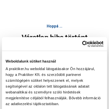
Hoppá ...
Váratlan hiba történt
Dolgozunk a hiba javításán. Egy kis türelmet kérünk.
Weboldalunk sütiket használ
A praktiker.hu weboldal látogatásakor Ön hozzájárul,
Oldal újratöltése
hogy a Praktiker Kft. és szerződött partnerei
számítógépén sütiket helyezzenek el, melyek
segítségével az oldalon tett látogatásának adatait
webanalitikai és személyre szóló hirdetések
megjelenítése céljából felhasználják. Bővebb információ
az adatkezelési tájékoztatóban.